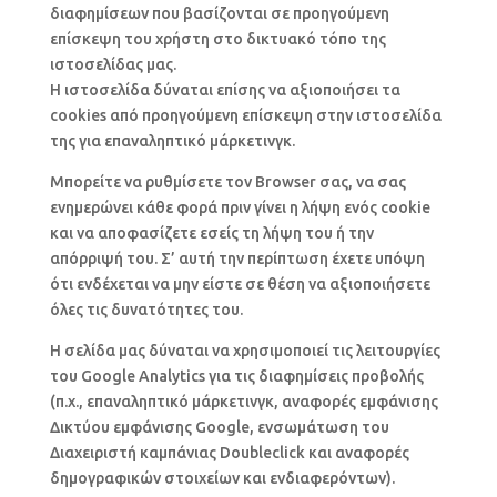
διαφημίσεων που βασίζονται σε προηγούμενη
επίσκεψη του χρήστη στο δικτυακό τόπο της
ιστοσελίδας μας.
Η ιστοσελίδα δύναται επίσης να αξιοποιήσει τα
cookies από προηγούμενη επίσκεψη στην ιστοσελίδα
της για επαναληπτικό μάρκετινγκ.
Μπορείτε να ρυθμίσετε τον Browser σας, να σας
ενημερώνει κάθε φορά πριν γίνει η λήψη ενός cookie
και να αποφασίζετε εσείς τη λήψη του ή την
απόρριψή του. Σ’ αυτή την περίπτωση έχετε υπόψη
ότι ενδέχεται να μην είστε σε θέση να αξιοποιήσετε
όλες τις δυνατότητες του.
Η σελίδα μας δύναται να χρησιμοποιεί τις λειτουργίες
του Google Analytics για τις διαφημίσεις προβολής
(π.χ., επαναληπτικό μάρκετινγκ, αναφορές εμφάνισης
Δικτύου εμφάνισης Google, ενσωμάτωση του
Διαχειριστή καμπάνιας Doubleclick και αναφορές
δημογραφικών στοιχείων και ενδιαφερόντων).